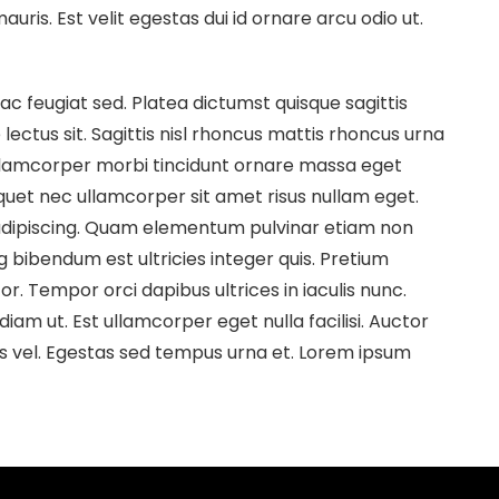
ris. Est velit egestas dui id ornare arcu odio ut.
c feugiat sed. Platea dictumst quisque sagittis
 lectus sit. Sagittis nisl rhoncus mattis rhoncus urna
Ullamcorper morbi tincidunt ornare massa eget
quet nec ullamcorper sit amet risus nullam eget.
t adipiscing. Quam elementum pulvinar etiam non
g bibendum est ultricies integer quis. Pretium
r. Tempor orci dapibus ultrices in iaculis nunc.
diam ut. Est ullamcorper eget nulla facilisi. Auctor
s vel. Egestas sed tempus urna et. Lorem ipsum