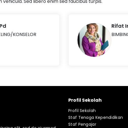
 vehicula. Sed libero enim sed faucibus turpis.
.Pd
Rifat 
ELING/KONSELOR
BIMBIN
Profil Sekolah
Profil Sekolah
Staf Tenaga Kependidikan
Staf Pengajar