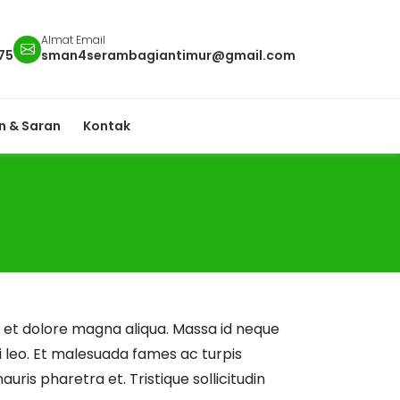
Almat Email
75
sman4serambagiantimur@gmail.com
 & Saran
Kontak
e et dolore magna aliqua. Massa id neque
 leo. Et malesuada fames ac turpis
ris pharetra et. Tristique sollicitudin