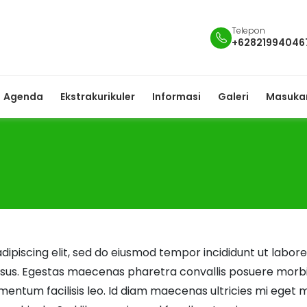
Telepon
+62821994046
Agenda
Ekstrakurikuler
Informasi
Galeri
Masukan
dipiscing elit, sed do eiusmod tempor incididunt ut labor
risus. Egestas maecenas pharetra convallis posuere morbi
ntum facilisis leo. Id diam maecenas ultricies mi eget mau